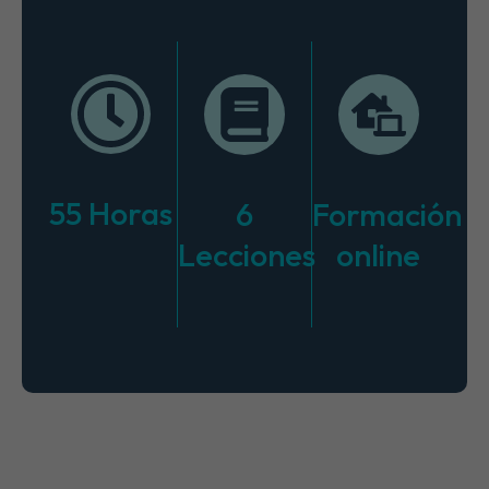
55 Horas
6
Formación
Lecciones
online