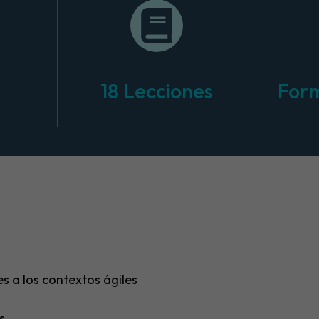
18 Lecciones
Form
s a los contextos ágiles
s