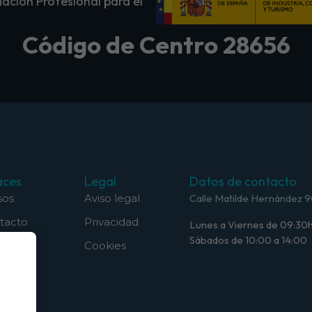
ación Profesional para el
Código de Centro 28656
aces
Legal
Datos de contacto
sos
Aviso legal
Calle Matilde Hernández 9
tacto
Privacidad
Lunes a Viernes de 09:30h
Sábados de 10:00 a 14:00
Cookies