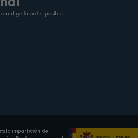
onal
 contigo lo antes posible.
a la impartición de