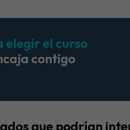
elegir el curso
ncaja contigo
nados que podrían inte