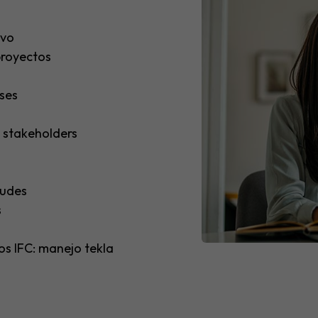
ivo
proyectos
ses
: stakeholders
tudes
s
os IFC: manejo tekla