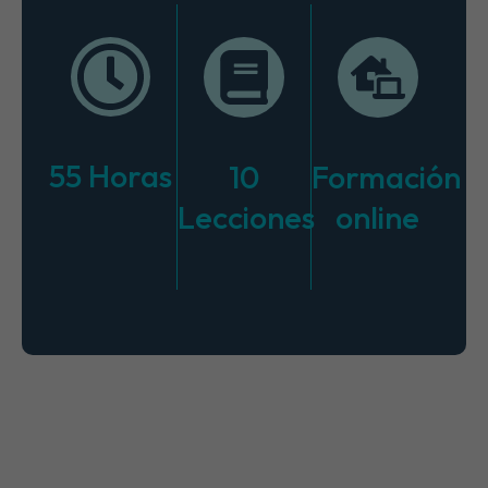
55 Horas
10
Formación
Lecciones
online