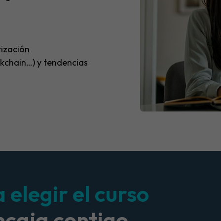
tización
ckchain…) y tendencias
elegir el curso
ncaja contigo