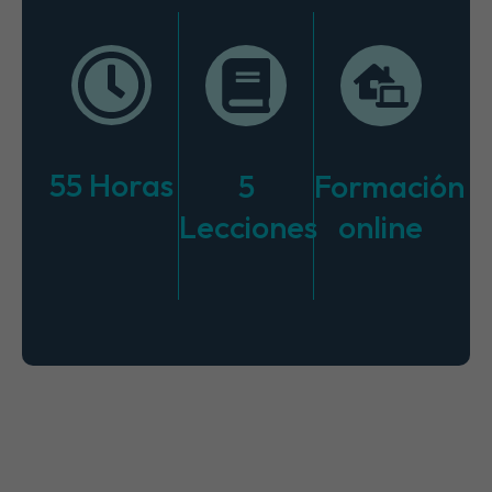
55 Horas
5
Formación
Lecciones
online