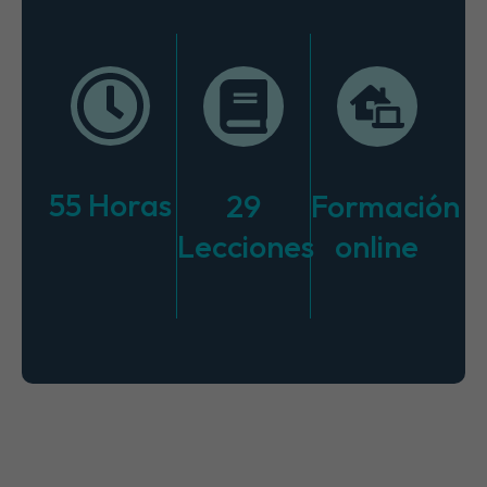
55 Horas
29
Formación
Lecciones
online